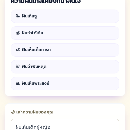
ความฝันใกล้เคียงที่น่าสนใจ
🐍
ฝันเห็นงู
💰
ฝันว่าได้เงิน
👶
ฝันเห็นเด็กทารก
🦷
ฝันว่าฟันหลุด
🙏
ฝันเห็นพระสงฆ์
🌙 เล่าความฝันของคุณ