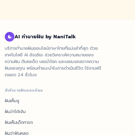
AI ทำนายฝัน by NaniTalk
บริการทำนายฝันออนไลน์ภาษาไทยที่แม่นยำที่สุด ด้วย
เทคโนโลยี AI อัจฉริยะ ช่วยวิเคราะห์ความหมายของ
ความฝัน ตีเลขเด็ด เลขนำโชค และเลขมงคลจากความ
ฝันของคุณ พร้อมคำแนะนำในการดำเนินชีวิต ใช้งานฟรี
ตลอด 24 ชั่วโมง
คำทำนายฝันยอดนิยม
ฝันเห็นงู
ฝันว่าได้เงิน
ฝันเห็นเด็กทารก
ฝันว่าฟันหลุด