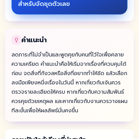
สำหรับจัดชุดตัวเลข
คำแนะนำ
ลดภาระที่ไม่จำเป็นและพูดคุยกับคนที่ไว้ใจเพื่อคลาย
ความเครียด คำแนะนำคือให้เริ่มจากเรื่องที่ควบคุมได้
ก่อน จดสิ่งที่กังวลหรือสิ่งที่อยากทำให้ชัด แล้วเลือก
ลงมือเพียงหนึ่งเรื่องในวันนี้ หากเกี่ยวกับเงินควร
ตรวจรายละเอียดให้ครบ หากเกี่ยวกับความสัมพันธ์
ควรคุยด้วยเหตุผล และหากเกี่ยวกับงานควรวางแผน
ทีละขั้นเพื่อให้ผลลัพธ์มั่นคงขึ้น