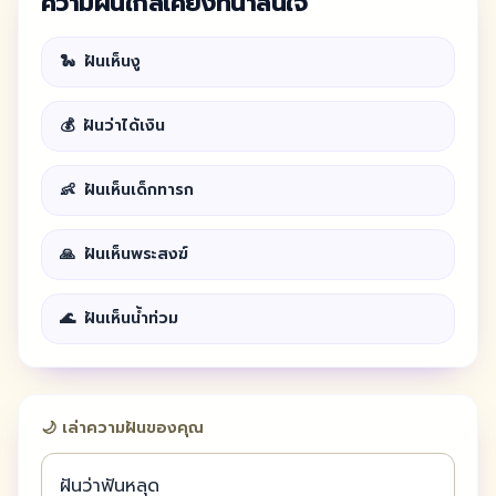
ความฝันใกล้เคียงที่น่าสนใจ
🐍
ฝันเห็นงู
💰
ฝันว่าได้เงิน
👶
ฝันเห็นเด็กทารก
🙏
ฝันเห็นพระสงฆ์
🌊
ฝันเห็นน้ำท่วม
🌙 เล่าความฝันของคุณ