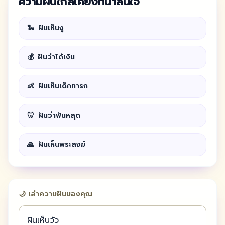
ความฝันใกล้เคียงที่น่าสนใจ
🐍
ฝันเห็นงู
💰
ฝันว่าได้เงิน
👶
ฝันเห็นเด็กทารก
🦷
ฝันว่าฟันหลุด
🙏
ฝันเห็นพระสงฆ์
🌙 เล่าความฝันของคุณ