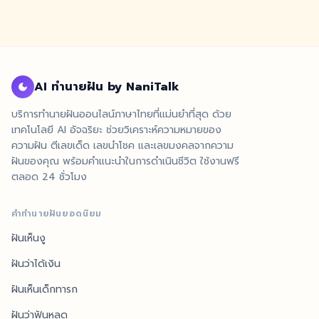
AI ทำนายฝัน by NaniTalk
บริการทำนายฝันออนไลน์ภาษาไทยที่แม่นยำที่สุด ด้วย
เทคโนโลยี AI อัจฉริยะ ช่วยวิเคราะห์ความหมายของ
ความฝัน ตีเลขเด็ด เลขนำโชค และเลขมงคลจากความ
ฝันของคุณ พร้อมคำแนะนำในการดำเนินชีวิต ใช้งานฟรี
ตลอด 24 ชั่วโมง
คำทำนายฝันยอดนิยม
ฝันเห็นงู
ฝันว่าได้เงิน
ฝันเห็นเด็กทารก
ฝันว่าฟันหลุด