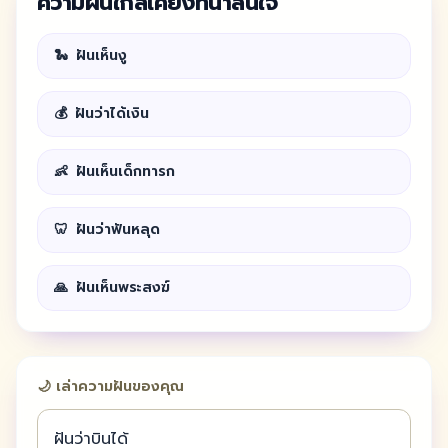
ความฝันใกล้เคียงที่น่าสนใจ
🐍
ฝันเห็นงู
💰
ฝันว่าได้เงิน
👶
ฝันเห็นเด็กทารก
🦷
ฝันว่าฟันหลุด
🙏
ฝันเห็นพระสงฆ์
🌙 เล่าความฝันของคุณ