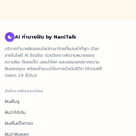
AI ทำนายฝัน by NaniTalk
บริการทำนายฝันออนไลน์ภาษาไทยที่แม่นยำที่สุด ด้วย
เทคโนโลยี AI อัจฉริยะ ช่วยวิเคราะห์ความหมายของ
ความฝัน ตีเลขเด็ด เลขนำโชค และเลขมงคลจากความ
ฝันของคุณ พร้อมคำแนะนำในการดำเนินชีวิต ใช้งานฟรี
ตลอด 24 ชั่วโมง
คำทำนายฝันยอดนิยม
ฝันเห็นงู
ฝันว่าได้เงิน
ฝันเห็นเด็กทารก
ฝันว่าฟันหลุด