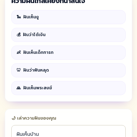
ความฝันใกล้เคียงที่น่าสนใจ
🐍
ฝันเห็นงู
💰
ฝันว่าได้เงิน
👶
ฝันเห็นเด็กทารก
🦷
ฝันว่าฟันหลุด
🙏
ฝันเห็นพระสงฆ์
🌙 เล่าความฝันของคุณ