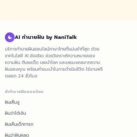
AI ทำนายฝัน by NaniTalk
บริการทำนายฝันออนไลน์ภาษาไทยที่แม่นยำที่สุด ด้วย
เทคโนโลยี AI อัจฉริยะ ช่วยวิเคราะห์ความหมายของ
ความฝัน ตีเลขเด็ด เลขนำโชค และเลขมงคลจากความ
ฝันของคุณ พร้อมคำแนะนำในการดำเนินชีวิต ใช้งานฟรี
ตลอด 24 ชั่วโมง
คำทำนายฝันยอดนิยม
ฝันเห็นงู
ฝันว่าได้เงิน
ฝันเห็นเด็กทารก
ฝันว่าฟันหลุด