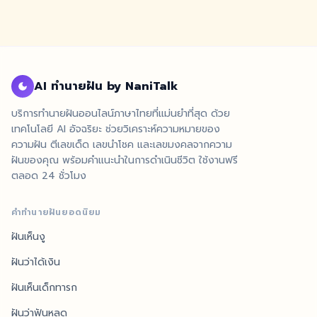
AI ทำนายฝัน by NaniTalk
บริการทำนายฝันออนไลน์ภาษาไทยที่แม่นยำที่สุด ด้วย
เทคโนโลยี AI อัจฉริยะ ช่วยวิเคราะห์ความหมายของ
ความฝัน ตีเลขเด็ด เลขนำโชค และเลขมงคลจากความ
ฝันของคุณ พร้อมคำแนะนำในการดำเนินชีวิต ใช้งานฟรี
ตลอด 24 ชั่วโมง
คำทำนายฝันยอดนิยม
ฝันเห็นงู
ฝันว่าได้เงิน
ฝันเห็นเด็กทารก
ฝันว่าฟันหลุด