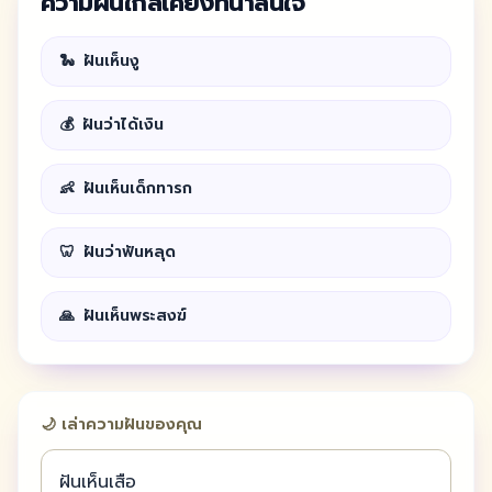
ความฝันใกล้เคียงที่น่าสนใจ
🐍
ฝันเห็นงู
💰
ฝันว่าได้เงิน
👶
ฝันเห็นเด็กทารก
🦷
ฝันว่าฟันหลุด
🙏
ฝันเห็นพระสงฆ์
🌙 เล่าความฝันของคุณ